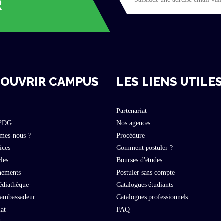
R
OUVRIR CAMPUS
LES LIENS UTILE
Partenariat
 PDG
Nos agences
mes-nous ?
Procédure
ices
Comment postuler ?
cles
Bourses d'études
nements
Postuler sans compte
édiathèque
Catalogues étudiants
 ambassadeur
Catalogues professionnels
iat
FAQ