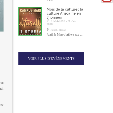
Mois de la culture : la
culture Africaine en
l'honneur
01-04-2018 - 30-04-
2018
Rabat, Maroc
Avril, le Maroc brillera aux c...
VOIR PLUS D'ÉVÈNEMENTS
vec
nal
est